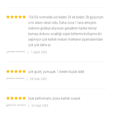
156/56 normalde üst beden 24 alt beden 28 giyiyorum
s/m aldım rahat oldu. Daha önce 1 tane almıştım
indirime girdikçe alıyorum gerçekten harika termal
kumaşı dokusu sıcaklığı süper bitlenme bollaşma diz
yapmıyor çok kaliteli malum markanın pijamalarından
çok çok daha iyi
J****** *******
|
7 Şubat 2026
çok güzel, yumuşak, 1 beden büyük aldık
I****** *******
|
28 Ocak 2026
fiyat performans ürünü kaliteli sıcacık
M****** *******
|
26 Ocak 2026