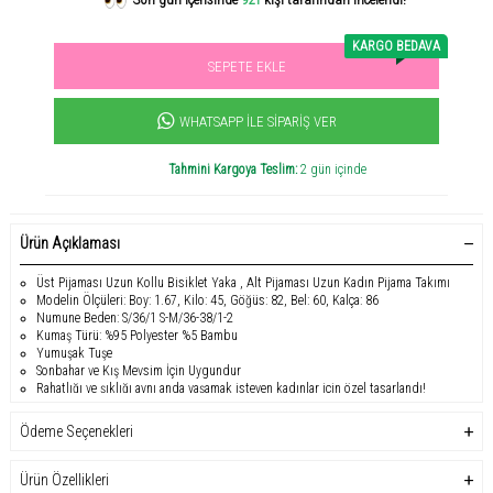
KARGO BEDAVA
SEPETE EKLE
Sevilen ürün! 11.3B kişi favoriledi!
+1465
ürün satıldı
WHATSAPP İLE SIPARIŞ VER
Tahmini Kargoya Teslim:
2 gün içinde
Ürün Açıklaması
Üst Pijaması Uzun Kollu Bisiklet Yaka , Alt Pijaması Uzun Kadın Pijama Takımı
Modelin Ölçüleri: Boy: 1.67, Kilo: 45, Göğüs: 82, Bel: 60, Kalça: 86
Numune Beden: S/36/1 S-M/36-38/1-2
Kumaş Türü: %95 Polyester %5 Bambu
Yumuşak Tuşe
Sonbahar ve Kış Mevsim İçin Uygundur
Rahatlığı ve şıklığı aynı anda yaşamak isteyen kadınlar için özel tasarlandı!
Kadın pijama takımı
, uzun kollu bisiklet yaka üstü ve esnek yapılı altıyla hem
uyku sırasında hem de evde geçirilen keyifli anlarda konfor sunar. %95
Ödeme Seçenekleri
polyester ve %5 elastan kumaş karışımıyla üretilen bu takım, hafif elastik
yapısıyla vücuda uyum sağlar ve hareket özgürlüğü verir.
Ürün Özellikleri
Yumuşak tuşesi sayesinde cilde nazikçe dokunan kumaşı, gün boyu rahat bir