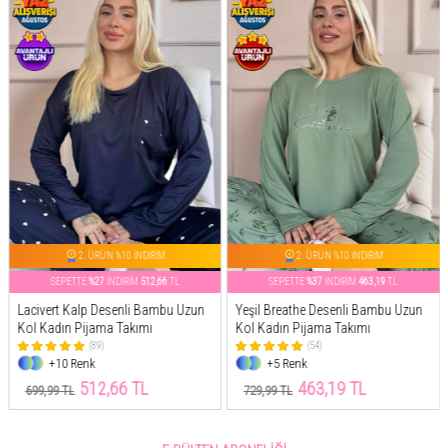
2. ÜRÜN %10 İNDİRİM
2. ÜRÜN %10 İNDİRİM
SEPETTE
%27
İNDİRİM
512,66
TL
SEPETTE
%37
İNDİRİM
463,19
TL
Lacivert Kalp Desenli Bambu Uzun
Yeşil Breathe Desenli Bambu Uzun
Kol Kadın Pijama Takımı
Kol Kadın Pijama Takımı
(89)
(54)
+10 Renk
+5 Renk
512,66 TL
463,19 TL
699,99 TL
729,99 TL