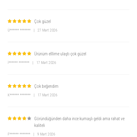
Çok güzel
Ü****** *******
|
27 Mart 2026
Ürünüm elllime ulaştı çok güzel
İ****** *******
|
17 Mart 2026
Çok beğendim
K****** *******
|
17 Mart 2026
Göründüğünden daha ince kumaşlı geldi ama rahat ve
kaliteli
F****** *******
|
9 Mart 2026