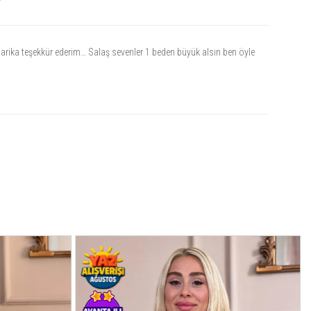
bir yapıya sahiptir.
mevcut mu?
 ile tarzınıza uygun modeli seçebilirsiniz.
arika teşekkür ederim… Salaş sevenler 1 beden büyük alsın ben öyle
