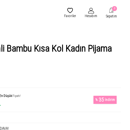
0
Favoriler
Hesabım
Sepetim
li Bambu Kısa Kol Kadın Pijama
En Düşük
Fiyatı!
35
%
İndirim
L
DAVA!