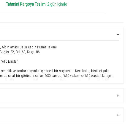
Tahmini Kargoya Teslim:
2 gün içinde
a, Alt Pijaması Uzun Kadın Pijama Takımı
 Göğüs: 82, Bel: 60, Kalça: 86
2
 %10 Elastan
serinlik ve konfor arayanlar için ideal bir seçenektir.
Kısa kollu, bisiklet yaka
hem de rahat bir görünüm sunar.
%30 bambu, %60 viskon ve %10 elastan karışımı
yle cildinize nazikçe dokunur ve nefes alabilir yapısıyla gece boyu ferahlık
skon, %10 Elastan
okulu örme kumaş
rım