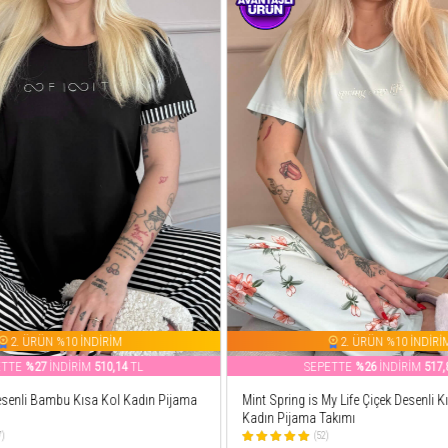
2. ÜRÜN %10 İNDİRİM
2. ÜRÜN %10 İNDİRİ
ETTE
%26
İNDİRİM
517,81
TL
SEPETTE
%26
İNDİRİM
515,
My Life Çiçek Desenli Kısa Kollu Örme
Gri Smile Everyday Desenli Bambu Kı
akımı
Pijama Takımı
(48)