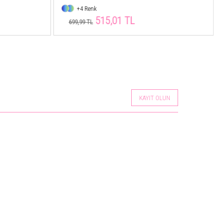
+12 Renk
443,51 TL
649,99 TL
KAYIT OLUN