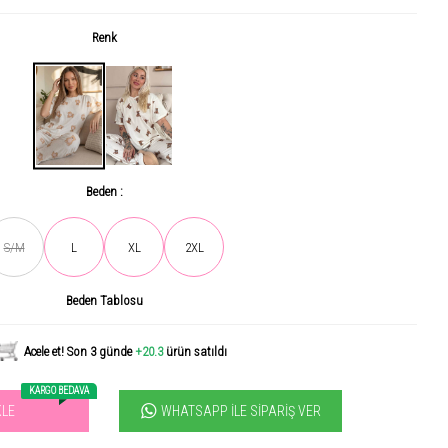
Renk
Beden :
S/M
L
XL
2XL
Son gün içerisinde
659
kişi tarafından incelendi!
Beden Tablosu
Acele et! Son 3 günde
+20.3
ürün satıldı
KARGO BEDAVA
WHATSAPP İLE SIPARIŞ VER
KLE
vilen ürün! 11.3B kişi favoriledi!
+1203
ürün satıldı