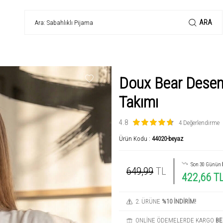
ARA
Doux Bear Desen
Takımı
4.8
4 Değerlendirme
Ürün Kodu :
44020-beyaz
Son 30 Günün
649,99
TL
422,66 T
2. ÜRÜNE
%10 İNDİRİM!
ONLİNE ÖDEMELERDE KARGO
BE