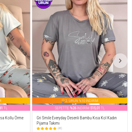
M
2. ÜRÜN %10 İNDİRİM
01
TL
SEPETTE
%32
İNDİRİM
443,51
TL
sa Kol Kadın
Kahve Leopar Baskılı Dantelli İp Askılı Örme Kadın
Pijama Takımı
(854)