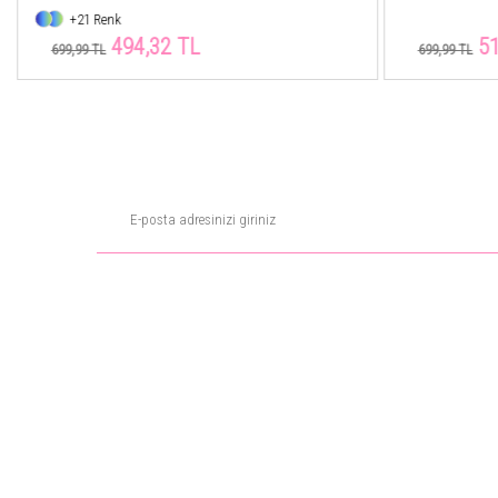
+21 Renk
510,14 TL
51
699,99 TL
699,99 TL