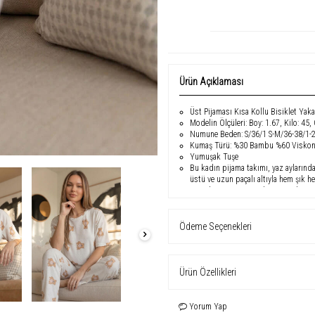
Ürün Açıklaması
Üst Pijaması Kısa Kollu Bisiklet Yak
Modelin Ölçüleri: Boy: 1.67, Kilo: 45,
Numune Beden: S/36/1 S-M/36-38/1-
Kumaş Türü: %30 Bambu %60 Viskon
Yumuşak Tuşe
Bu kadın pijama takımı, yaz aylarında 
üstü ve uzun paçalı altıyla hem şık 
örme kumaşı sayesinde yumuşak tuşesi
sağlar.
Ürün Özellikleri
Ödeme Seçenekleri
Kumaş İçeriği:
%30 Bambu, %60 Vi
Kumaş Türü:
Esnek ve yumuşak d
Ürün Özellikleri
Üst:
Kısa kollu, bisiklet yaka tasa
Alt:
Uzun paçalı pijama altı
Yorum Yap
Kalıp:
Regular fit