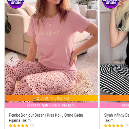
2. ÜRÜN %10 İNDİRİM
SEPETTE
%27
İNDİRİM
510,14
TL
SEP
Siyah İnfinity Desenli Bambu Kısa Kol Kadın Pijama
Mint Spring is 
Takımı
Kadın Pijama T
(147)
(52)