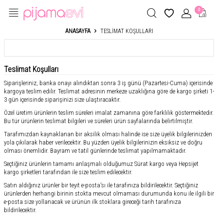
0
ANASAYFA
TESLIMAT KOŞULLARI
İÇERIK MENÜ
Teslimat Koşulları
Siparişleriniz, banka onayı alındıktan sonra 3 iş günü (Pazartesi-Cuma) içerisinde
kargoya teslim edilir. Teslimat adresinin merkeze uzaklığına göre de kargo şirketi 1-
3 gün içerisinde siparişinizi size ulaştıracaktır.
Özel üretim ürünlerin teslim süreleri imalat zamanına göre farklılık göstermektedir.
Bu tür ürünlerin teslimat bilgileri ve süreleri ürün sayfalarında belirtilmiştir.
Tarafımızdan kaynaklanan bir aksilik olması halinde ise size üyelik bilgilerinizden
yola çıkılarak haber verilecektir. Bu yüzden üyelik bilgilerinizin eksiksiz ve doğru
olması önemlidir. Bayram ve tatil günlerinde teslimat yapılmamaktadır.
Seçtiğiniz ürünlerin tamamı anlaşmalı olduğumuz Sürat kargo veya Hepsijet
kargo şirketleri tarafından ile size teslim edilecektir.
Satın aldığınız ürünler bir teyit e-posta'sı ile tarafınıza bildirilecektir. Seçtiğiniz
ürünlerden herhangi birinin stokta mevcut olmaması durumunda konu ile ilgili bir
e-posta size yollanacak ve ürünün ilk stoklara gireceği tarih tarafınıza
bildirilecektir.