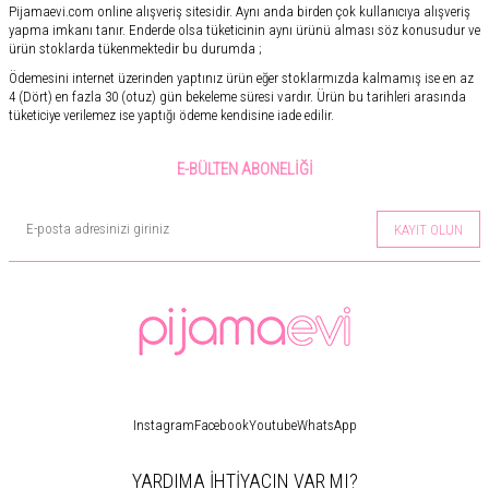
Pijamaevi.com online alışveriş sitesidir. Aynı anda birden çok kullanıcıya alışveriş
yapma imkanı tanır. Enderde olsa tüketicinin aynı ürünü alması söz konusudur ve
ürün stoklarda tükenmektedir bu durumda ;
Ödemesini internet üzerinden yaptınız ürün eğer stoklarmızda kalmamış ise en az
4 (Dört) en fazla 30 (otuz) gün bekeleme süresi vardır. Ürün bu tarihleri arasında
tüketiciye verilemez ise yaptığı ödeme kendisine iade edilir.
E-BÜLTEN ABONELIĞI
KAYIT OLUN
Instagram
Facebook
Youtube
WhatsApp
YARDIMA İHTİYACIN VAR MI?