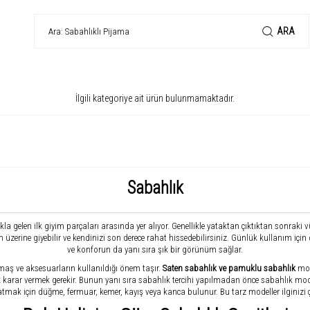
ARA
İlgili kategoriye ait ürün bulunmamaktadır.
Sabahlık
a gelen ilk giyim parçaları arasında yer alıyor. Genellikle yataktan çıktıktan sonraki vü
zerine giyebilir ve kendinizi son derece rahat hissedebilirsiniz. Günlük kullanım için 
ve konforun da yanı sıra şık bir görünüm sağlar.
maş ve aksesuarların kullanıldığı önem taşır.
Saten sabahlık ve pamuklu sabahlık
mod
ak karar vermek gerekir. Bunun yanı sıra sabahlık tercihi yapılmadan önce sabahlık mod
ak için düğme, fermuar, kemer, kayış veya kanca bulunur. Bu tarz modeller ilginizi çe