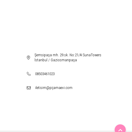
dır.
lık
lanılan kumaş sayesinde sizi kendinize iyi hissettirecek takımlarımız,
bir sabahlık takımına sahip olabilirsiniz.
Şemsipaşa mh. 29.sk. No:21/A SunaTowers
İstanbul / Gaziosmanpaşa
08503461023
iletisim@pijamaevi.com