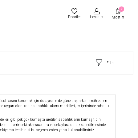
0
Favoriler
Hesabım
Sepetim
Filtre
cut ısısını korumak için dolayısı ile de güne başlarken tercih edilen
de uygun olan kadın sabahlık takımı modelleri; ev içerisinde rahatlık
elleri gibi pek çok kumaşta üretilen sabahlıkların kumaş tipini
elinin üzerindeki aksesuarlara ve detaylara da dikkat edilmesinde
kiyorsa tercihinizi bu seçeneklerden yana kullanabilirsiniz.