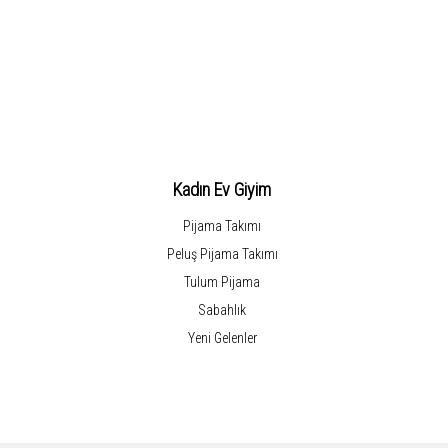
say
Be
Beyaz çizgi desenli peluş polar kadın sabahlıklar, müşterilerimizin e
farklı renk seçenekleri ile
üretime sunulmakt
Kadın Ev Giyim
Pijama Takımı
Peluş Pijama Takımı
Tulum Pijama
Sabahlık
Yeni Gelenler