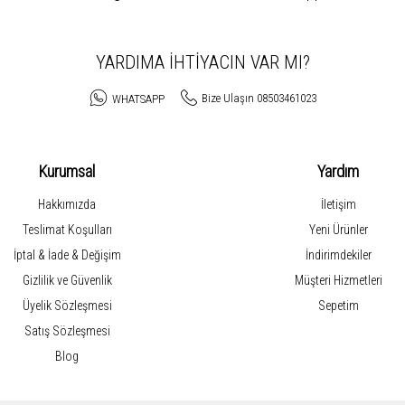
esinde ilgi odağı olan bu sabahlığımız, farklı renk seçenekleri ile de satışa sunulmakta
yaz Çizgi Desenli Peluş Polar Kadın Sabah
YARDIMA İHTİYACIN VAR MI?
n sevdikleri ve tercih ettikleri sabahlıklarımız arasında yer almaktadır. Üretiminde kul
adır. Dolayısı ile de kendi zevkinize uygun olan renk tercihini yapabilir ve mükemmel 
Bize Ulaşın 08503461023
WHATSAPP
Kurumsal
Yardım
Hakkımızda
İletişim
Teslimat Koşulları
Yeni Ürünler
İptal & İade & Değişim
İndirimdekiler
Gizlilik ve Güvenlik
Müşteri Hizmetleri
Üyelik Sözleşmesi
Sepetim
Satış Sözleşmesi
Blog