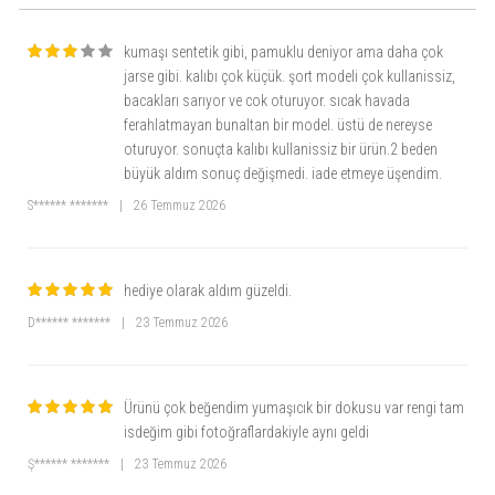
kumaşı sentetik gibi, pamuklu deniyor ama daha çok
jarse gibi. kalıbı çok küçük. şort modeli çok kullanissiz,
bacakları sarıyor ve cok oturuyor. sıcak havada
ferahlatmayan bunaltan bir model. üstü de nereyse
oturuyor. sonuçta kalıbı kullanissiz bir ürün.2 beden
büyük aldım sonuç değişmedi. iade etmeye üşendim.
S****** *******
|
26 Temmuz 2026
hediye olarak aldım güzeldi.
D****** *******
|
23 Temmuz 2026
Ürünü çok beğendim yumaşıcık bir dokusu var rengi tam
isdeğim gibi fotoğraflardakiyle aynı geldi
Ş****** *******
|
23 Temmuz 2026