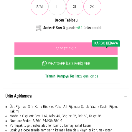
Son gün içerisinde
507
kişi tarafından incelendi!
S/M
L
XL
2XL
Beden Tablosu
Acele et! Son 3 günde
+5.1
ürün satıldı
KARGO BEDAVA
SEPETE EKLE
Sevilen ürün! 11.3B kişi favoriledi!
+1051
ürün satıldı
WHATSAPP İLE SIPARIŞ VER
Tahmini Kargoya Teslim:
2 gün içinde
Ürün Açıklaması
Üst Pijaması Sıfır Kollu Bisiklet Yaka, Alt Pijaması Şortlu Yazlık Kadın Pijama
Takımı
Modelin Ölçüleri: Boy: 1.67, Kilo: 45, Göğüs: 82, Bel: 60, Kalça: 86
Numune Beden: S/36/1 S-M/36-38/1-2
Yumuşak tuşeli, nefes alabilen bambu kumaş, rahat kesim
Sıcak yaz gecelerinde hem serin kalmak hem de şıklığınızı korumak ister