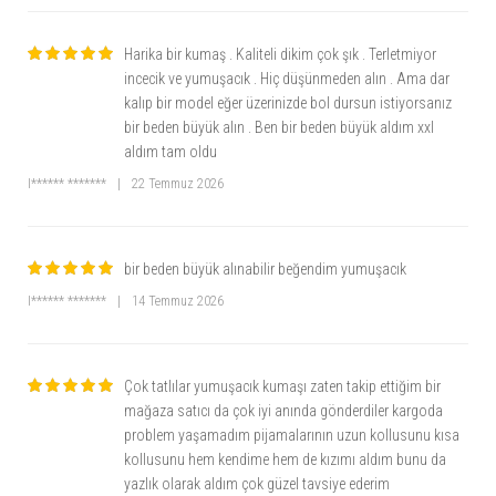
Harika bir kumaş . Kaliteli dikim çok şık . Terletmiyor
incecik ve yumuşacık . Hiç düşünmeden alın . Ama dar
kalıp bir model eğer üzerinizde bol dursun istiyorsanız
bir beden büyük alın . Ben bir beden büyük aldım xxl
aldım tam oldu
I****** *******
|
22 Temmuz 2026
bir beden büyük alınabilir beğendim yumuşacık
I****** *******
|
14 Temmuz 2026
Çok tatlılar yumuşacık kumaşı zaten takip ettiğim bir
mağaza satıcı da çok iyi anında gönderdiler kargoda
problem yaşamadım pijamalarının uzun kollusunu kısa
kollusunu hem kendime hem de kızımı aldım bunu da
yazlık olarak aldım çok güzel tavsiye ederim