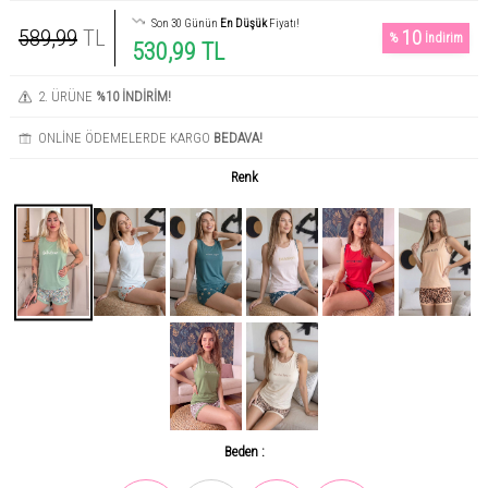
Son 30 Günün
En Düşük
Fiyatı!
589,99
TL
10
%
İndirim
530,99 TL
2. ÜRÜNE
%10 İNDİRİM!
ONLİNE ÖDEMELERDE KARGO
BEDAVA!
Renk
Beden :