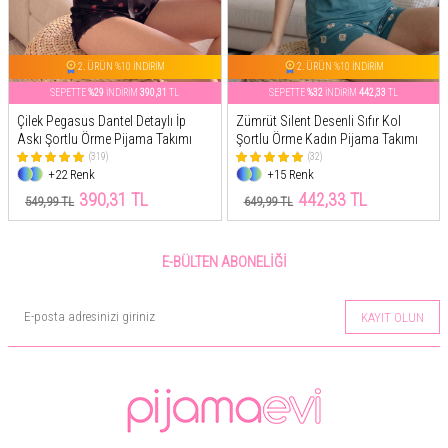
2. ÜRÜN %10 İNDİRİM
2. ÜRÜN %10 İNDİRİM
SEPETTE
%29
İNDİRİM
390,31
TL
SEPETTE
%32
İNDİRİM
442,33
TL
Çilek Pegasus Dantel Detaylı İp
Zümrüt Silent Desenli Sıfır Kol
Askı Şortlu Örme Pijama Takımı
Şortlu Örme Kadın Pijama Takımı
(319)
(32)
+22 Renk
+15 Renk
390,31 TL
442,33 TL
549,99 TL
649,99 TL
E-BÜLTEN ABONELIĞI
KAYIT OLUN