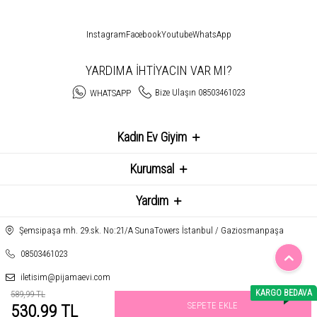
Instagram
Facebook
Youtube
WhatsApp
YARDIMA İHTİYACIN VAR MI?
Bize Ulaşın 08503461023
WHATSAPP
Kadın Ev Giyim
Kurumsal
Yardım
Şemsipaşa mh. 29.sk. No:21/A SunaTowers İstanbul / Gaziosmanpaşa
08503461023
iletisim@pijamaevi.com
KARGO BEDAVA
589,99 TL
SEPETE EKLE
530,99 TL
T
-Soft
E-Ticaret
Sistemleriyle Hazırlanmıştır.