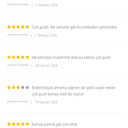
Ö****** *******
|
3 Temmuz 2026
Cok guzell. Her zamankı gıbı bu markadan yanılmadım
J****** *******
|
2 Temmuz 2026
tek kelimeyle mükemmel dokusu kalitesi çok güzel
T****** *******
|
30 Haziran 2026
Bedeni büyük almama rağmen dar geldi sayılır renkler
çok güzel kumaşı kalın bir naylon
E****** *******
|
19 Haziran 2026
kumaşı pamuk gibi çok rahat