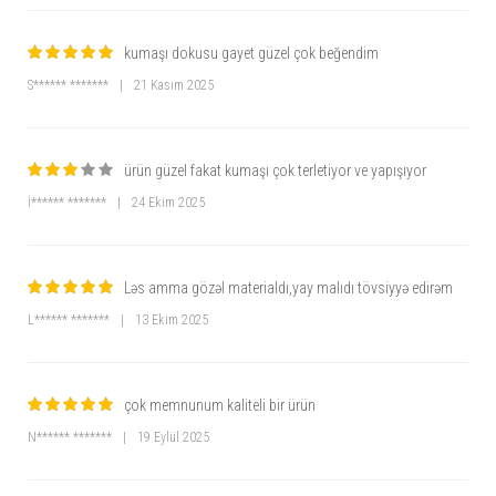
kumaşı dokusu gayet güzel çok beğendim
S****** *******
|
21 Kasım 2025
ürün güzel fakat kumaşı çok terletiyor ve yapışıyor
İ****** *******
|
24 Ekim 2025
Ləs amma gözəl materialdı,yay malıdı tövsiyyə edirəm
L****** *******
|
13 Ekim 2025
çok memnunum kaliteli bir ürün
N****** *******
|
19 Eylül 2025