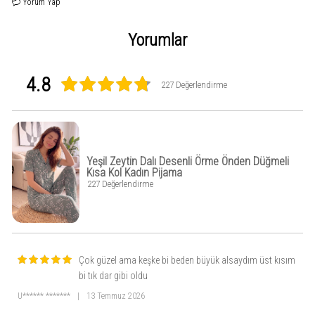
Yorum Yap
Yorumlar
4.8
227 Değerlendirme
Yeşil Zeytin Dalı Desenli Örme Önden Düğmeli
Kısa Kol Kadın Pijama
227 Değerlendirme
Çok güzel ama keşke bi beden büyük alsaydım üst kısım
bi tık dar gibi oldu
U****** *******
|
13 Temmuz 2026