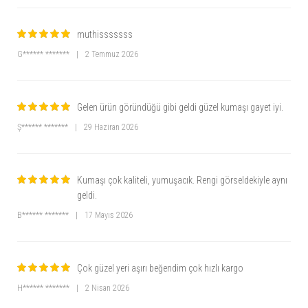
muthisssssss
G****** *******
|
2 Temmuz 2026
Gelen ürün göründüğü gibi geldi güzel kumaşı gayet iyi.
Ş****** *******
|
29 Haziran 2026
Kumaşı çok kaliteli, yumuşacık. Rengi görseldekiyle aynı
geldi.
B****** *******
|
17 Mayıs 2026
Çok güzel yeri aşırı beğendim çok hızlı kargo
H****** *******
|
2 Nisan 2026