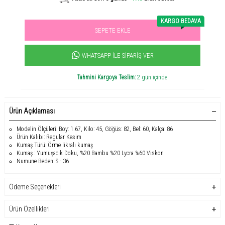
KARGO BEDAVA
SEPETE EKLE
Sevilen ürün! 11.3B kişi favoriledi!
+1178
ürün satıldı
WHATSAPP İLE SIPARIŞ VER
Tahmini Kargoya Teslim:
2 gün içinde
Ürün Açıklaması
Modelin Ölçüleri: Boy: 1.67, Kilo: 45, Göğüs: 82, Bel: 60, Kalça: 86
Ürün Kalıbı: Regular Kesim
Kumaş Türü: Örme likralı kumaş
Kumaş : Yumuşacık Doku, %20 Bambu %20 Lycra %60 Viskon
Numune Beden: S - 36
Ödeme Seçenekleri
Ürün Özellikleri