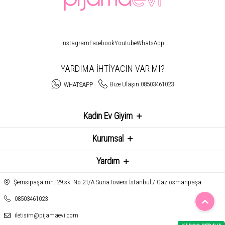
Instagram
Facebook
Youtube
WhatsApp
YARDIMA İHTİYACIN VAR MI?
Bize Ulaşın 08503461023
WHATSAPP
Kadın Ev Giyim
Kurumsal
Yardım
Şemsipaşa mh. 29.sk. No:21/A SunaTowers İstanbul / Gaziosmanpaşa
08503461023
iletisim@pijamaevi.com